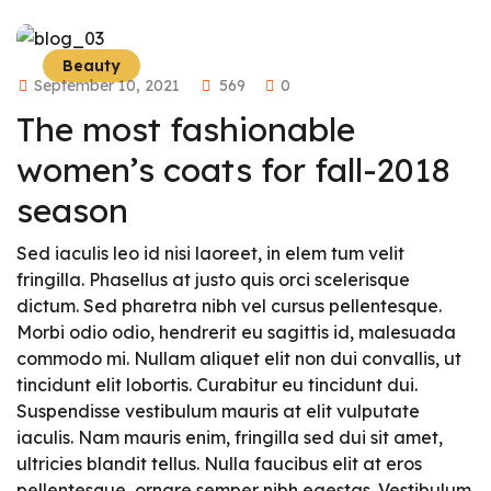
Beauty
September 10, 2021
569
0
The most fashionable
women’s coats for fall-2018
season
Sed iaculis leo id nisi laoreet, in elem tum velit
fringilla. Phasellus at justo quis orci scelerisque
dictum. Sed pharetra nibh vel cursus pellentesque.
Morbi odio odio, hendrerit eu sagittis id, malesuada
commodo mi. Nullam aliquet elit non dui convallis, ut
tincidunt elit lobortis. Curabitur eu tincidunt dui.
Suspendisse vestibulum mauris at elit vulputate
iaculis. Nam mauris enim, fringilla sed dui sit amet,
ultricies blandit tellus. Nulla faucibus elit at eros
pellentesque, ornare semper nibh egestas. Vestibulum