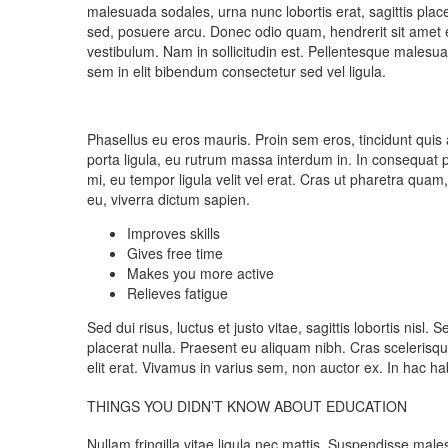
malesuada sodales, urna nunc lobortis erat, sagittis plac
sed, posuere arcu. Donec odio quam, hendrerit sit amet el
vestibulum. Nam in sollicitudin est. Pellentesque males
sem in elit bibendum consectetur sed vel ligula.
Phasellus eu eros mauris. Proin sem eros, tincidunt quis a
porta ligula, eu rutrum massa interdum in. In consequat pe
mi, eu tempor ligula velit vel erat. Cras ut pharetra qu
eu, viverra dictum sapien.
Improves skills
Gives free time
Makes you more active
Relieves fatigue
Sed dui risus, luctus et justo vitae, sagittis lobortis nisl
placerat nulla. Praesent eu aliquam nibh. Cras scelerisque,
elit erat. Vivamus in varius sem, non auctor ex. In hac ha
THINGS YOU DIDN’T KNOW ABOUT EDUCATION
Nullam fringilla vitae ligula nec mattis. Suspendisse males