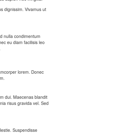
bus dignissim. Vivamus ut
sed nulla condimentum
c eu diam facilisis leo
.
lamcorper lorem. Donec
um.
ulum dui. Maecenas blandit
nia risus gravida vel. Sed
olestie. Suspendisse