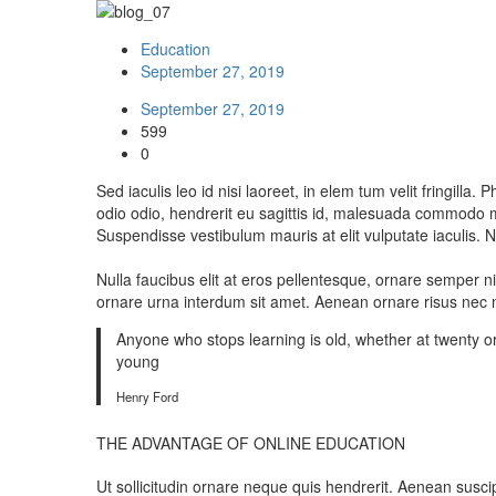
Education
September 27, 2019
September 27, 2019
599
0
Sed iaculis leo id nisi laoreet, in elem tum velit fringilla
odio odio, hendrerit eu sagittis id, malesuada commodo mi. N
Suspendisse vestibulum mauris at elit vulputate iaculis. Nam
Nulla faucibus elit at eros pellentesque, ornare semper 
ornare urna interdum sit amet. Aenean ornare risus nec nis
Anyone who stops learning is old, whether at twenty or
young
Henry Ford
THE ADVANTAGE OF ONLINE EDUCATION
Ut sollicitudin ornare neque quis hendrerit. Aenean suscipit