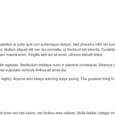
. Phasellus at justo quis orci scelerisque dictum. Sed pharetra nibh vel c
ullam aliquet elit non dui convallis, ut tincidunt elit lobortis. Curabitu
 mauris enim, fringilla sed dui sit amet, ultricies blandit tellus.
nibh egestas. Vestibulum tristique nunc in placerat consequat. Vivamus
i vulputate vehicula finibus sit amet dui.
 eighty. Anyone who keeps learning stays young. The greatest thing in l
 eros nec nisi luctus, nec finibus eros ultrices. Nulla facilisi. Integer im