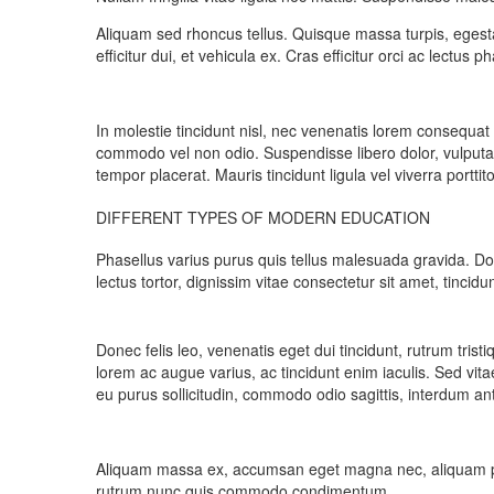
Aliquam sed rhoncus tellus. Quisque massa turpis, egestas
efficitur dui, et vehicula ex. Cras efficitur orci ac lectu
In molestie tincidunt nisl, nec venenatis lorem consequat
commodo vel non odio. Suspendisse libero dolor, vulputat
tempor placerat. Mauris tincidunt ligula vel viverra portt
DIFFERENT TYPES OF MODERN EDUCATION
Phasellus varius purus quis tellus malesuada gravida. 
lectus tortor, dignissim vitae consectetur sit amet, tin
Donec felis leo, venenatis eget dui tincidunt, rutrum trist
lorem ac augue varius, ac tincidunt enim iaculis. Sed vit
eu purus sollicitudin, commodo odio sagittis, interdum an
Aliquam massa ex, accumsan eget magna nec, aliquam portti
rutrum nunc quis commodo condimentum.