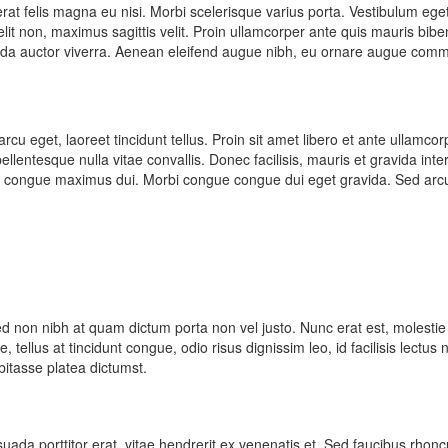
erat felis magna eu nisi. Morbi scelerisque varius porta. Vestibulum ege
it non, maximus sagittis velit. Proin ullamcorper ante quis mauris bib
uada auctor viverra. Aenean eleifend augue nibh, eu ornare augue comm
rcu eget, laoreet tincidunt tellus. Proin sit amet libero et ante ullamc
llentesque nulla vitae convallis. Donec facilisis, mauris et gravida inte
am, congue maximus dui. Morbi congue congue dui eget gravida. Sed arcu
. Sed non nibh at quam dictum porta non vel justo. Nunc erat est, molestie 
 tellus at tincidunt congue, odio risus dignissim leo, id facilisis lectus 
bitasse platea dictumst.
uada porttitor erat, vitae hendrerit ex venenatis et. Sed faucibus rhoncu