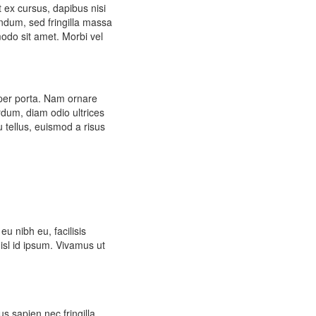
t ex cursus, dapibus nisi
endum, sed fringilla massa
odo sit amet. Morbi vel
orper porta. Nam ornare
rdum, diam odio ultrices
 tellus, euismod a risus
eu nibh eu, facilisis
nisl id ipsum. Vivamus ut
s sapien nec fringilla.