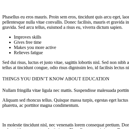
Phasellus eu eros mauris. Proin sem eros, tincidunt quis arcu eget, lao
pellentesque nulla vitae convallis. Donec facilisis, mauris et gravida
gravida. Sed arcu tellus, euismod a risus eu, viverra dictum sapien.
Improves skills
Gives free time
Makes you more active
Relieves fatigue
Sed dui risus, luctus et justo vitae, sagittis lobortis nisl. Sed non nib
tellus at tincidunt congue, odio risus dignissim leo, id facilisis lectus
THINGS YOU DIDN’T KNOW ABOUT EDUCATION
Nullam fringilla vitae ligula nec mattis. Suspendisse malesuada porttito
Aliquam sed rhoncus tellus. Quisque massa turpis, egestas eget luctus vi
pharetra, ac porttitor magna condimentum.
In molestie tincidunt nisl, nec venenatis lorem consequat pretium. Do