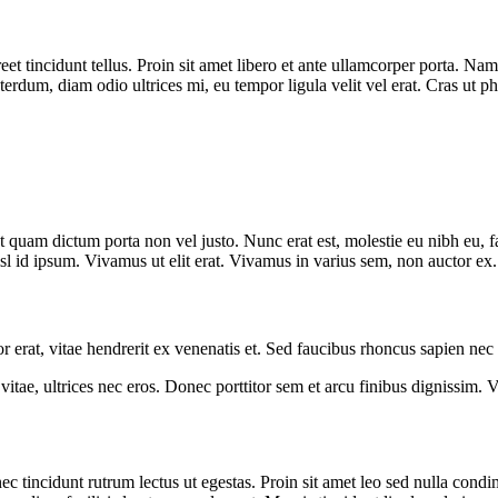
reet tincidunt tellus. Proin sit amet libero et ante ullamcorper porta. N
 interdum, diam odio ultrices mi, eu tempor ligula velit vel erat. Cras
h at quam dictum porta non vel justo. Nunc erat est, molestie eu nibh eu, f
 nisl id ipsum. Vivamus ut elit erat. Vivamus in varius sem, non auctor ex
r erat, vitae hendrerit ex venenatis et. Sed faucibus rhoncus sapien nec f
tae, ultrices nec eros. Donec porttitor sem et arcu finibus dignissim. Viv
nec tincidunt rutrum lectus ut egestas. Proin sit amet leo sed nulla co