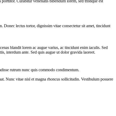
 porttitor. Curabitur venenatis bibendum lorem, sed tristique est
Donec lectus tortor, dignissim vitae consectetur sit amet, tincidunt
ecenas blandit lorem ac augue varius, ac tincidunt enim iaculis. Sed
tis, interdum ante. Sed quis augue ut dolor gravida laoreet.
uspendisse rutrum nunc quis commodo condimentum.
at. Nunc vitae nisl et magna rhoncus sollicitudin. Vestibulum posuere