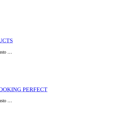
UCTS
justo …
LOOKING PERFECT
justo …