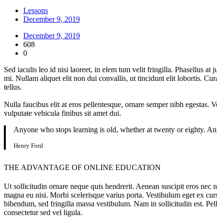
Lessons
December 9, 2019
December 9, 2019
608
0
Sed iaculis leo id nisi laoreet, in elem tum velit fringilla. Phasellus 
mi. Nullam aliquet elit non dui convallis, ut tincidunt elit lobortis. Cu
tellus.
Nulla faucibus elit at eros pellentesque, ornare semper nibh egestas.
vulputate vehicula finibus sit amet dui.
Anyone who stops learning is old, whether at twenty or eighty. An
Henry Ford
THE ADVANTAGE OF ONLINE EDUCATION
Ut sollicitudin ornare neque quis hendrerit. Aenean suscipit eros nec nisi
magna eu nisi. Morbi scelerisque varius porta. Vestibulum eget ex curs
bibendum, sed fringilla massa vestibulum. Nam in sollicitudin est. P
consectetur sed vel ligula.