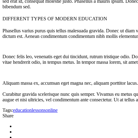
sed erat id, consequat molestie justo. Phasellus a mauris ipsum. Donec 
bibendum sed.
DIFFERENT TYPES OF MODERN EDUCATION
Phasellus varius purus quis tellus malesuada gravida. Donec ut diam v
dictum est. Aenean condimentum condimentum nibh mollis elementu
Donec felis leo, venenatis eget dui tincidunt, rutrum tristique odio. D
vitae hendrerit odio, in tempus metus. In tempor massa lorem, sit amet 
Aliquam massa ex, accumsan eget magna nec, aliquam porttitor lacus. 
Curabitur gravida scelerisque nunc quis semper. Vivamus eu metus quis
augue et nisi ultricies, vel condimentum ante consectetur. Ut at tellus a
Tags:
education
lessons
online
Share