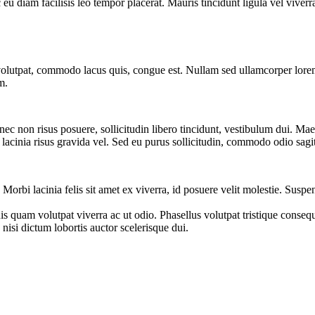
eu diam facilisis leo tempor placerat. Mauris tincidunt ligula vel viverra
olutpat, commodo lacus quis, congue est. Nullam sed ullamcorper lorem. 
m.
onec non risus posuere, sollicitudin libero tincidunt, vestibulum dui. Ma
lacinia risus gravida vel. Sed eu purus sollicitudin, commodo odio sagit
Morbi lacinia felis sit amet ex viverra, id posuere velit molestie. S
 quam volutpat viverra ac ut odio. Phasellus volutpat tristique consequ
 nisi dictum lobortis auctor scelerisque dui.