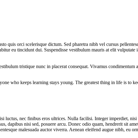
at justo quis orci scelerisque dictum. Sed pharetra nibh vel cursus pelle
rabitur eu tincidunt dui. Suspendisse vestibulum mauris at elit vulputate i
 Vestibulum tristique nunc in placerat consequat. Vivamus condimentum ar
yone who keeps learning stays young. The greatest thing in life is to 
 luctus, nec finibus eros ultrices. Nulla facilisi. Integer imperdiet, nisi
us, dapibus nisi sed, posuere arcu. Donec odio quam, hendrerit sit amet 
ellentesque malesuada auctor viverra. Aenean eleifend augue nibh, eu o