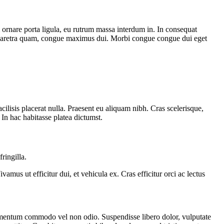
am ornare porta ligula, eu rutrum massa interdum in. In consequat
 ut pharetra quam, congue maximus dui. Morbi congue congue dui eget
acilisis placerat nulla. Praesent eu aliquam nibh. Cras scelerisque,
. In hac habitasse platea dictumst.
ringilla.
amus ut efficitur dui, et vehicula ex. Cras efficitur orci ac lectus
ndimentum commodo vel non odio. Suspendisse libero dolor, vulputate