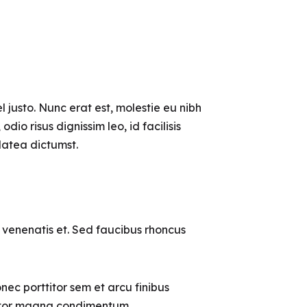
el justo. Nunc erat est, molestie eu nibh
dio risus dignissim leo, id facilisis
platea dictumst.
x venenatis et. Sed faucibus rhoncus
nec porttitor sem et arcu finibus
rttitor magna condimentum.