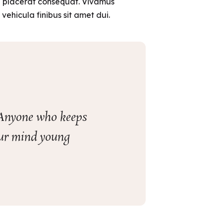
in placerat consequat. Vivamus
ehicula finibus sit amet dui.
. Anyone who keeps
your mind young