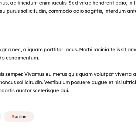
s, ac tincidunt enim iaculis. Sed vitae hendrerit odio, in
d eu purus sollicitudin, commodo odio sagittis, interdum an
nec, aliquam porttitor lacus. Morbi lacinia felis sit amet
do condimentum.
is semper. Vivamus eu metus quis quam volutpat viverra ac 
oncus sollicitudin. Vestibulum posuere augue et nisi ultri
lobortis auctor scelerisque dui.
online