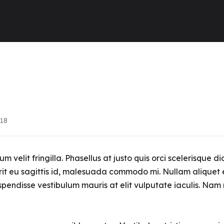
18
 tum velit fringilla. Phasellus at justo quis orci scelerisque
t eu sagittis id, malesuada commodo mi. Nullam aliquet elit
uspendisse vestibulum mauris at elit vulputate iaculis. Nam m