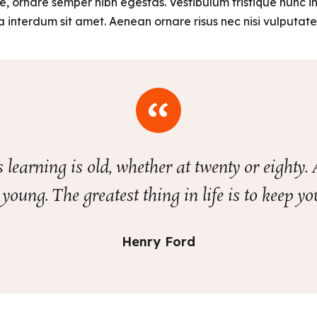
ue, ornare semper nibh egestas. Vestibulum tristique nunc 
nterdum sit amet. Aenean ornare risus nec nisi vulputate v
learning is old, whether at twenty or eighty
 young. The greatest thing in life is to keep 
Henry Ford