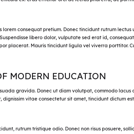
is lorem consequat pretium. Donec tincidunt rutrum lectus u
pendisse libero dolor, vulputate sed erat id, consequat m
por placerat. Mauris tincidunt ligula vel viverra porttitor.
 OF MODERN EDUCATION
alesuada gravida. Donec ut diam volutpat, commodo lacus q
r, dignissim vitae consectetur sit amet, tincidunt dictu
idunt, rutrum tristique odio. Donec non risus posuere, sollic