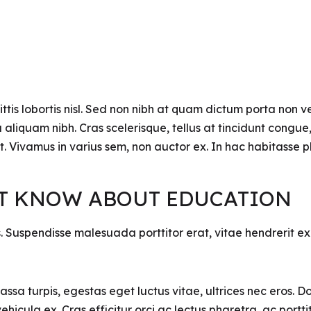
gittis lobortis nisl. Sed non nibh at quam dictum porta non v
u aliquam nibh. Cras scelerisque, tellus at tincidunt congue, o
rat. Vivamus in varius sem, non auctor ex. In hac habitasse 
’T KNOW ABOUT EDUCATION
is. Suspendisse malesuada porttitor erat, vitae hendrerit e
ssa turpis, egestas eget luctus vitae, ultrices nec eros. Do
 vehicula ex. Cras efficitur orci ac lectus pharetra, ac po