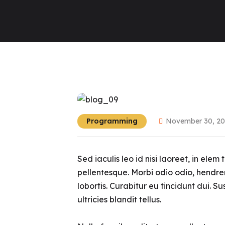
Programming
November 30, 20
Sed iaculis leo id nisi laoreet, in elem
pellentesque. Morbi odio odio, hendreri
lobortis. Curabitur eu tincidunt dui. S
ultricies blandit tellus.