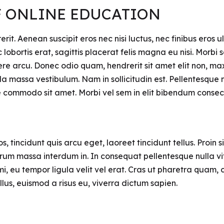
F ONLINE EDUCATION
rit. Aenean suscipit eros nec nisi luctus, nec finibus eros ult
obortis erat, sagittis placerat felis magna eu nisi. Morbi 
ere arcu. Donec odio quam, hendrerit sit amet elit non, max
lla massa vestibulum. Nam in sollicitudin est. Pellentesqu
commodo sit amet. Morbi vel sem in elit bibendum consecte
s, tincidunt quis arcu eget, laoreet tincidunt tellus. Proin 
rum massa interdum in. In consequat pellentesque nulla vita
mi, eu tempor ligula velit vel erat. Cras ut pharetra qua
us, euismod a risus eu, viverra dictum sapien.