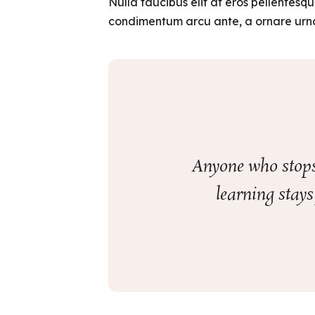
Nulla faucibus elit at eros pellentesq
condimentum arcu ante, a ornare urna i
Anyone who stops 
learning stays