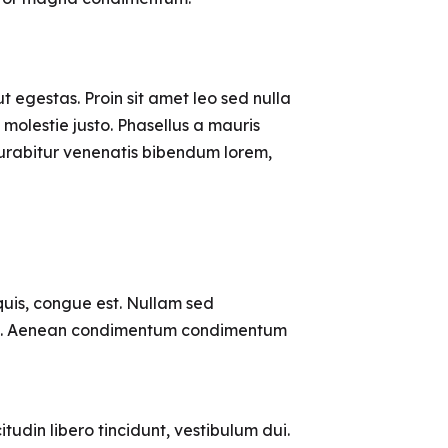
t egestas. Proin sit amet leo sed nulla
olestie justo. Phasellus a mauris
 Curabitur venenatis bibendum lorem,
uis, congue est. Nullam sed
m est. Aenean condimentum condimentum
itudin libero tincidunt, vestibulum dui.